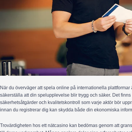
När du överväger att spela online på internationella plattformar 
säkerställa att din spelupplevelse blir trygg och säker. Det finns f
säkerhetsåtgärder och kvalitetskontroll som varje aktör bör uppr
innan du registrerar dig kan skydda både din ekonomiska inform
Trovärdigheten hos ett nätcasino kan bedömas genom att gransk