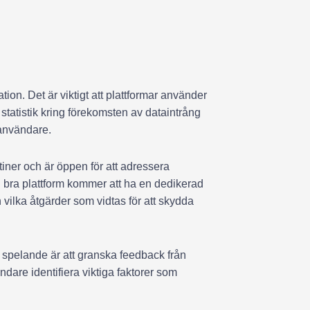
ion. Det är viktigt att plattformar använder
statistik kring förekomsten av dataintrång
 användare.
iner och är öppen för att adressera
En bra plattform kommer att ha en dedikerad
 vilka åtgärder som vidtas för att skydda
 spelande är att granska feedback från
dare identifiera viktiga faktorer som