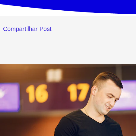
Compartilhar Post