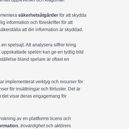
lementera
säkerhetsåtgärder
för att skydda
 information och föreskrifter för att
äkerställa att din information är skyddad.
en spelsajt. Att analysera siffror kring
t uppskattade spelen kan ge en tydlig bild
tällelse bland spelare är oftast en
har implementerat verktyg och resurser för
änser för insättningar och förluster. Det är
som det visar deras engagemang för
skning av en plattforms licens och
formation
,
trovärdighet
och aktörers