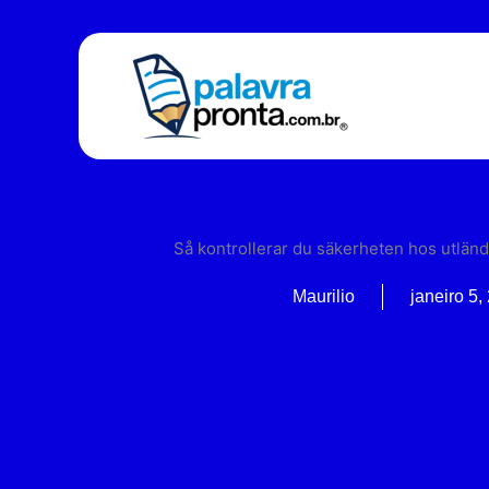
Ir
para
o
conteúdo
Så kontrollerar du säkerheten hos utländ
Maurilio
janeiro 5,