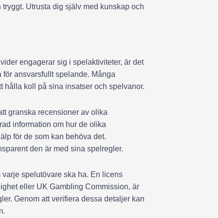
ch tryggt. Utrusta dig själv med kunskap och
ider engagerar sig i spelaktiviteter, är det
a för ansvarsfullt spelande. Många
tt hålla koll på sina insatser och spelvanor.
 att granska recensioner av olika
rad information om hur de olika
jälp för de som kan behöva det.
ansparent den är med sina spelregler.
 varje spelutövare ska ha. En licens
ighet eller UK Gambling Commission, är
egler. Genom att verifiera dessa detaljer kan
m.