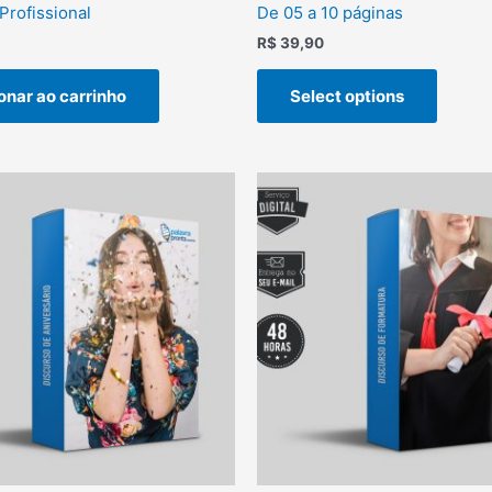
Profissional
De 05 a 10 páginas
R$
39,90
onar ao carrinho
Select options