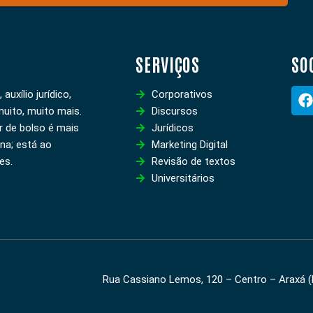
SERVIÇOS
SO
uxílio jurídico,
Corporativos
uito, muito mais.
Discursos
r de bolso é mais
Jurídicos
ina; está ao
Marketing Digital
es.
Revisão de textos
Universitários
k
Rua Cassiano Lemos, 120 – Centro – Araxá 