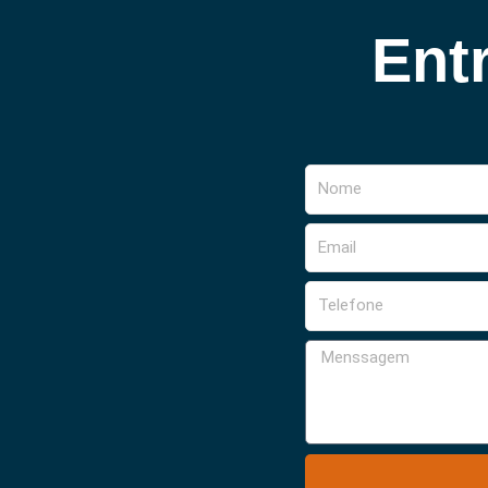
Ent
Nome
Email
Telefone
Menssagem