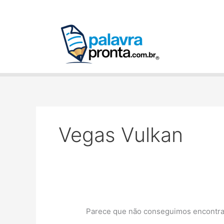
Ir
Pesquisar
para
por:
o
conteúdo
Vegas Vulkan
Parece que não conseguimos encontrar