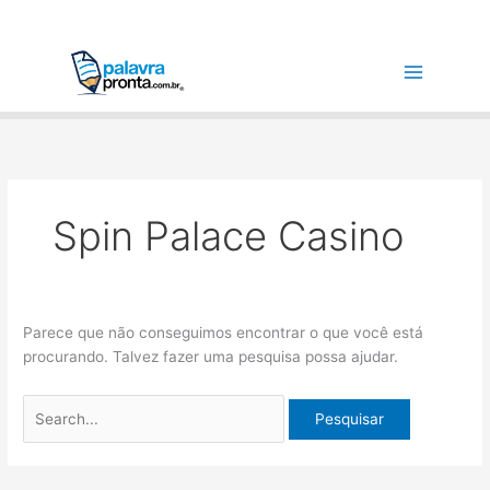
Ir
Pesquisar
para
por:
o
conteúdo
Spin Palace Casino
Parece que não conseguimos encontrar o que você está
procurando. Talvez fazer uma pesquisa possa ajudar.