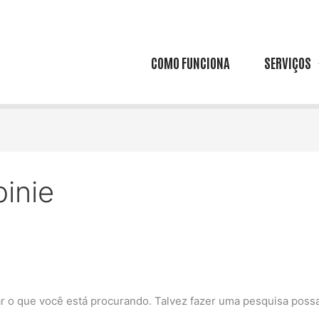
COMO FUNCIONA
SERVIÇOS
pinie
 o que você está procurando. Talvez fazer uma pesquisa possa