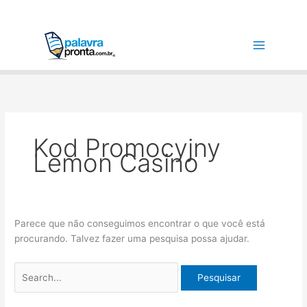
Ir
Pesquisar
para
por:
o
conteúdo
Kod Promocyjny
Lemon Casino
Parece que não conseguimos encontrar o que você está
procurando. Talvez fazer uma pesquisa possa ajudar.