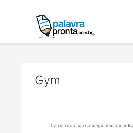
Ir
Pesquisar
para
por:
o
conteúdo
Gym
Parece que não conseguimos encontrar