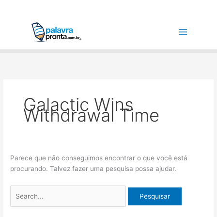
Ir
Pesquisar
para
por:
o
conteúdo
Galactic Wins
Withdrawal Time
Parece que não conseguimos encontrar o que você está
procurando. Talvez fazer uma pesquisa possa ajudar.