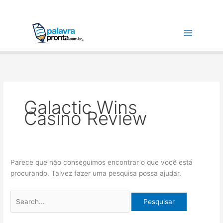
Ir
Pesquisar
para
por:
o
conteúdo
Galactic Wins
Casino Review
Parece que não conseguimos encontrar o que você está
procurando. Talvez fazer uma pesquisa possa ajudar.