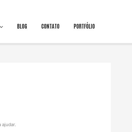
BLOG
CONTATO
PORTFÓLIO
 ajudar.