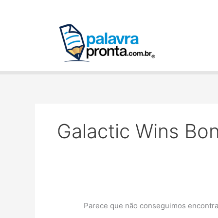
Ir
Pesquisar
para
por:
o
conteúdo
Galactic Wins Bo
Parece que não conseguimos encontrar