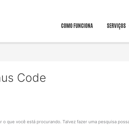
COMO FUNCIONA
SERVIÇOS
nus Code
 o que você está procurando. Talvez fazer uma pesquisa possa