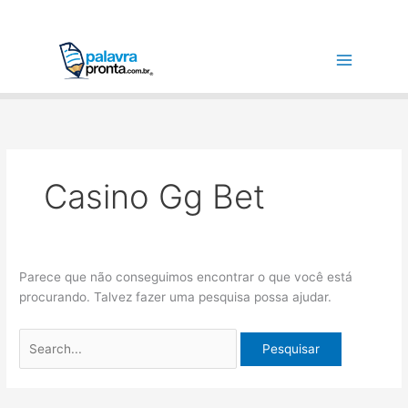
Ir
Pesquisar
para
por:
o
conteúdo
Casino Gg Bet
Parece que não conseguimos encontrar o que você está
procurando. Talvez fazer uma pesquisa possa ajudar.