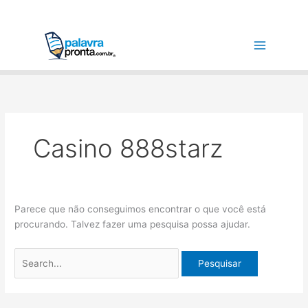
Ir
Pesquisar
para
por:
o
conteúdo
Casino 888starz
Parece que não conseguimos encontrar o que você está
procurando. Talvez fazer uma pesquisa possa ajudar.