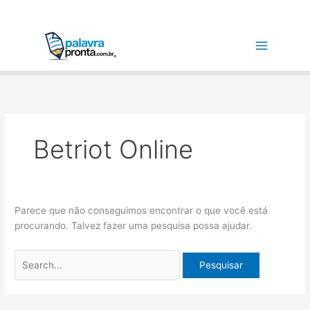
Ir
Pesquisar
para
por:
o
conteúdo
Betriot Online
Parece que não conseguimos encontrar o que você está
procurando. Talvez fazer uma pesquisa possa ajudar.