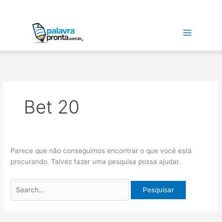
Ir
Pesquisar
para
por:
o
conteúdo
Bet 20
Parece que não conseguimos encontrar o que você está
procurando. Talvez fazer uma pesquisa possa ajudar.