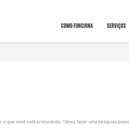
COMO FUNCIONA
SERVIÇOS
 o que você está procurando. Talvez fazer uma pesquisa possa