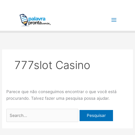
Ir
Pesquisar
para
por:
o
conteúdo
777slot Casino
Parece que não conseguimos encontrar o que você está
procurando. Talvez fazer uma pesquisa possa ajudar.