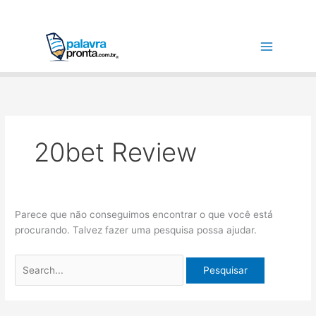
Ir
Pesquisar
para
por:
o
conteúdo
20bet Review
Parece que não conseguimos encontrar o que você está
procurando. Talvez fazer uma pesquisa possa ajudar.