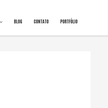
BLOG
CONTATO
PORTFÓLIO