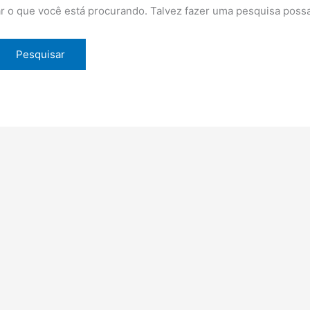
 o que você está procurando. Talvez fazer uma pesquisa possa