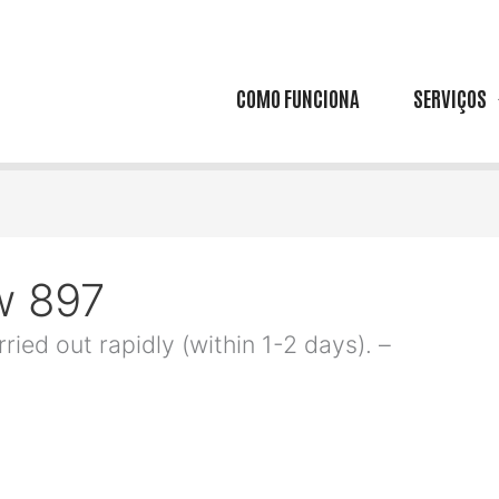
COMO FUNCIONA
SERVIÇOS
w 897
rried out rapidly (within 1-2 days). –