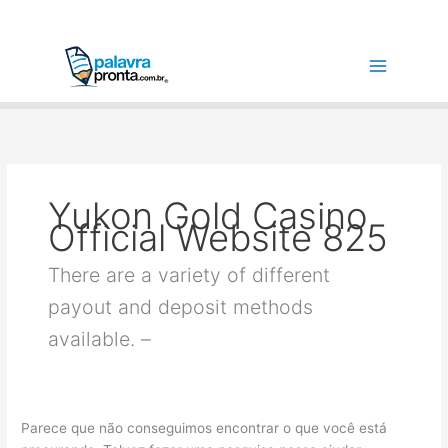
Ir
Pesquisar
para
por:
o
conteúdo
Yukon Gold Casino
Official Website 825
There are a variety of different
payout and deposit methods
available. –
Parece que não conseguimos encontrar o que você está