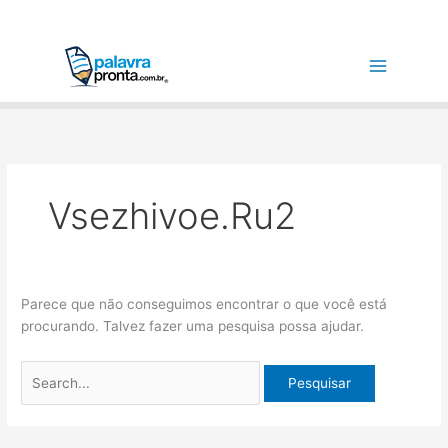
Ir
Pesquisar
para
por:
o
conteúdo
Vsezhivoe.ru2
Parece que não conseguimos encontrar o que você está
procurando. Talvez fazer uma pesquisa possa ajudar.