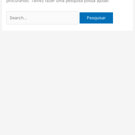
procurando. Talvez fazer uma pesquisa possa ajudar.