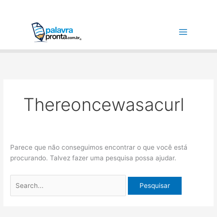
Ir
Pesquisar
para
por:
o
conteúdo
Thereoncewasacurl
Parece que não conseguimos encontrar o que você está
procurando. Talvez fazer uma pesquisa possa ajudar.