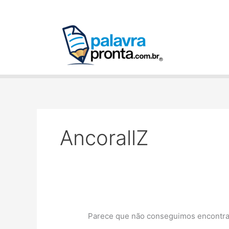
Ir
Pesquisar
para
por:
o
conteúdo
AncorallZ
Parece que não conseguimos encontrar