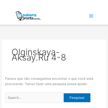
Ir
Pesquisar
para
por:
o
conteúdo
Olginskaya-
Aksay.ru 4-8
Parece que não conseguimos encontrar o que você está
procurando. Talvez fazer uma pesquisa possa ajudar.