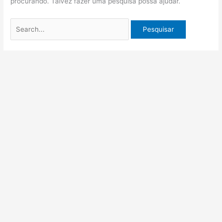
procurando. Talvez fazer uma pesquisa possa ajudar.