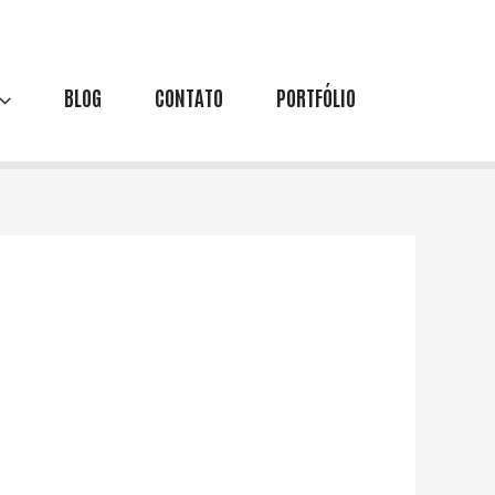
BLOG
CONTATO
PORTFÓLIO