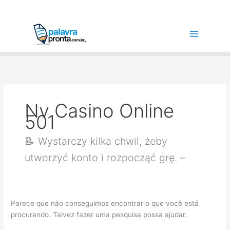
Ir
Pesquisar
para
por:
o
conteúdo
Nv Casino Online
501
📝 Wystarczy kilka chwil, żeby
utworzyć konto i rozpocząć grę. –
Parece que não conseguimos encontrar o que você está
procurando. Talvez fazer uma pesquisa possa ajudar.