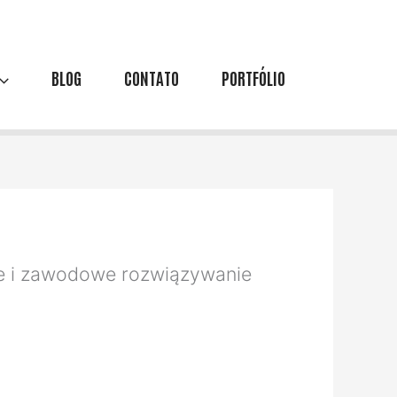
BLOG
CONTATO
PORTFÓLIO
ie i zawodowe rozwiązywanie