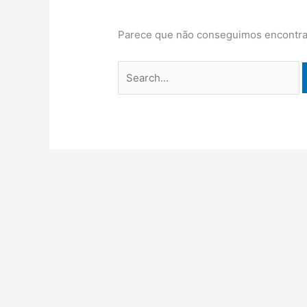
Parece que não conseguimos encontrar