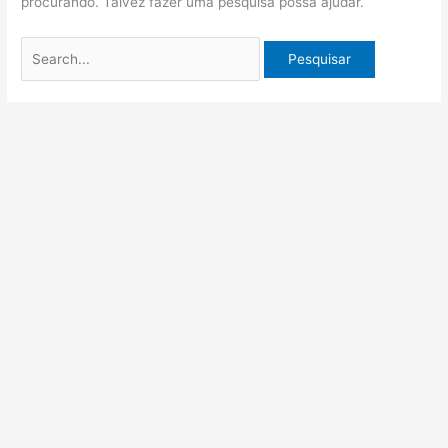
procurando. Talvez fazer uma pesquisa possa ajudar.