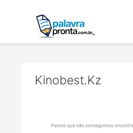
Ir
Pesquisar
para
por:
o
conteúdo
Kinobest.kz
Parece que não conseguimos encontrar