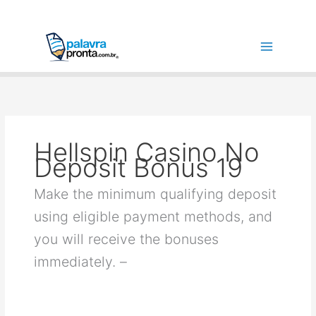
Ir
Pesquisar
para
por:
o
conteúdo
Hellspin Casino No
Deposit Bonus 19
Make the minimum qualifying deposit
using eligible payment methods, and
you will receive the bonuses
immediately. –