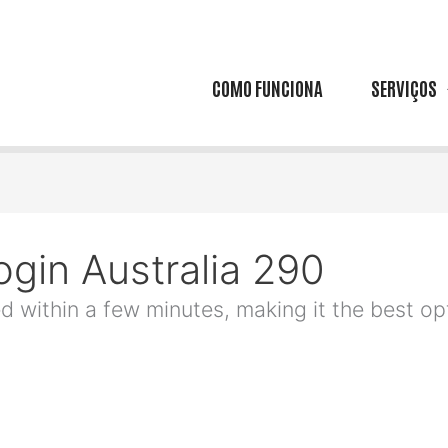
COMO FUNCIONA
SERVIÇOS
ogin Australia 290
within a few minutes, making it the best opt