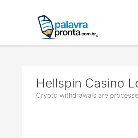
Ir
Pesquisar
para
por:
o
conteúdo
Hellspin Casino L
Crypto withdrawals are processed 