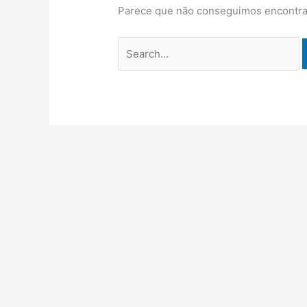
Parece que não conseguimos encontrar