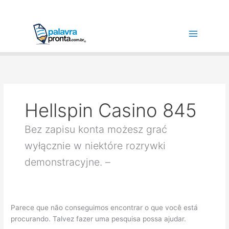
Ir
Pesquisar
para
por:
o
conteúdo
Hellspin Casino 845
Bez zapisu konta możesz grać
wyłącznie w niektóre rozrywki
demonstracyjne. –
Parece que não conseguimos encontrar o que você está
procurando. Talvez fazer uma pesquisa possa ajudar.