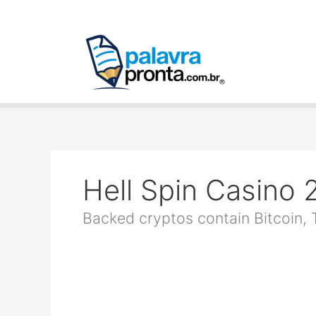
Ir
Pesquisar
para
por:
o
conteúdo
Hell Spin Casino 
Backed cryptos contain Bitcoin, Te