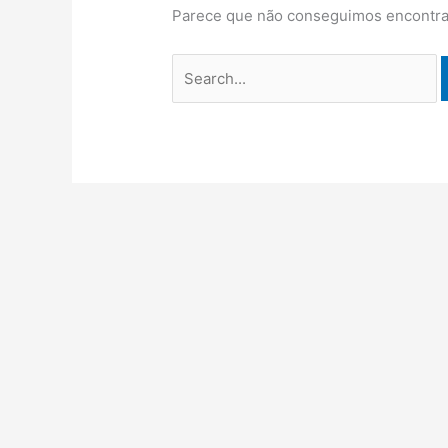
Parece que não conseguimos encontrar