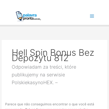
Ir
Pesquisar
para
por:
o
conteúdo
Hell Spin Bonus Bez
Depozytu 812
Odpowiadam za treści, które
publikujemy na serwisie
PolskiekasynoHEX. –
Parece que não conseguimos encontrar o que você está