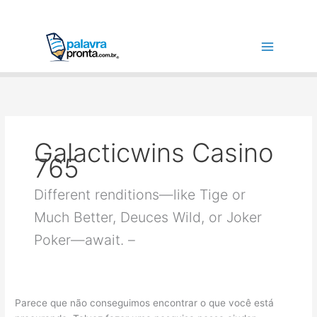
Ir
Pesquisar
para
por:
o
conteúdo
Galacticwins Casino
765
Different renditions—like Tige or
Much Better, Deuces Wild, or Joker
Poker—await. –
Parece que não conseguimos encontrar o que você está