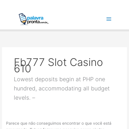
Ir
Pesquisar
para
por:
o
conteúdo
Fb777 Slot Casino
610
Lowest deposits begin at PHP one
hundred, accommodating all budget
levels. –
Parece que não conseguimos encontrar o que você está