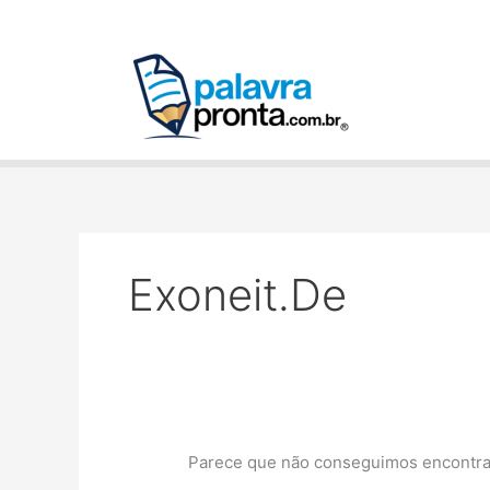
Ir
Pesquisar
para
por:
o
conteúdo
Exoneit.de
Parece que não conseguimos encontrar