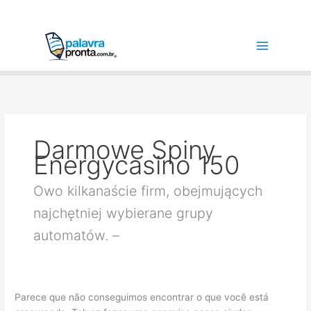
Ir
Pesquisar
para
por:
o
conteúdo
Darmowe Spiny
Energycasino 150
Owo kilkanaście firm, obejmujących
najchętniej wybierane grupy
automatów. –
Parece que não conseguimos encontrar o que você está