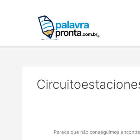
Ir
Pesquisar
para
por:
o
conteúdo
Circuitoestacion
Parece que não conseguimos encontrar