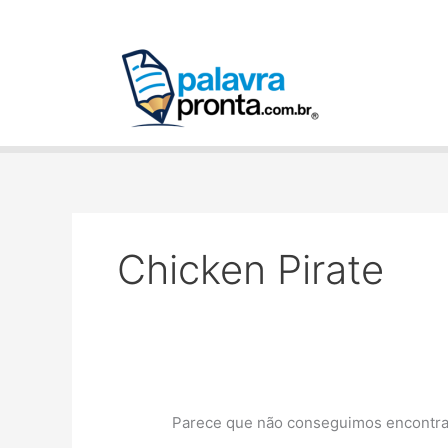
Ir
Pesquisar
para
por:
o
conteúdo
Chicken Pirate
Parece que não conseguimos encontrar