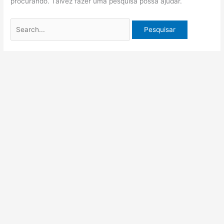
procurando. Talvez fazer uma pesquisa possa ajudar.