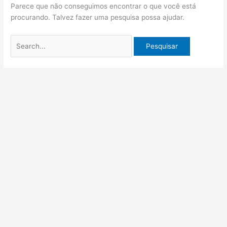
Parece que não conseguimos encontrar o que você está
procurando. Talvez fazer uma pesquisa possa ajudar.