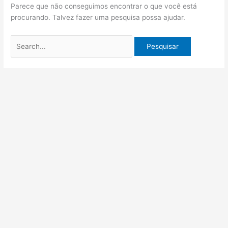
Parece que não conseguimos encontrar o que você está
procurando. Talvez fazer uma pesquisa possa ajudar.