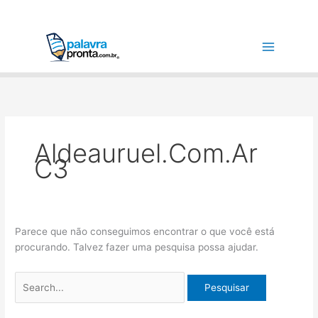
Ir
Pesquisar
para
por:
o
conteúdo
Aldeauruel.com.ar
C3
Parece que não conseguimos encontrar o que você está
procurando. Talvez fazer uma pesquisa possa ajudar.