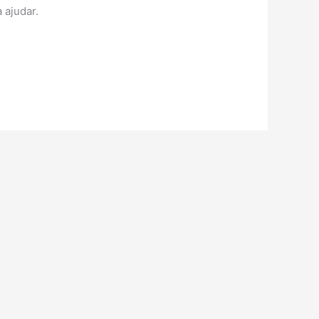
 ajudar.