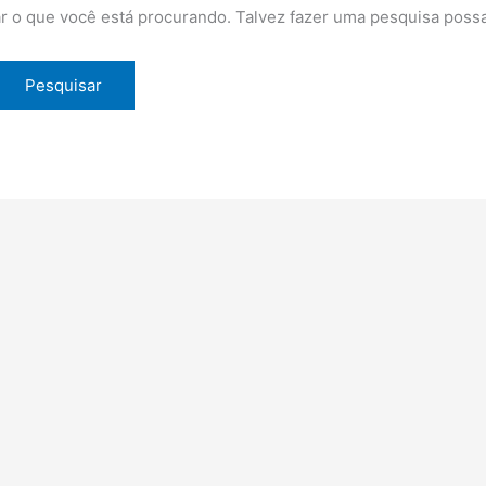
 o que você está procurando. Talvez fazer uma pesquisa possa