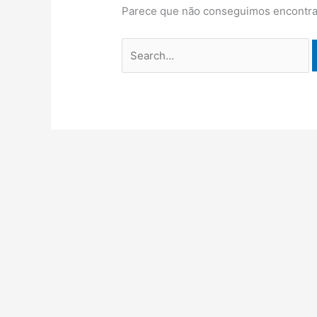
Parece que não conseguimos encontrar