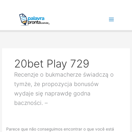
Ir
Pesquisar
para
por:
o
conteúdo
20bet Play 729
Recenzje o bukmacherze świadczą o
tymże, że propozycja bonusów
wydaje się naprawdę godna
baczności. –
Parece que não conseguimos encontrar o que você está