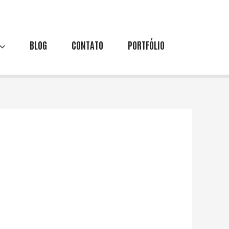
BLOG
CONTATO
PORTFÓLIO