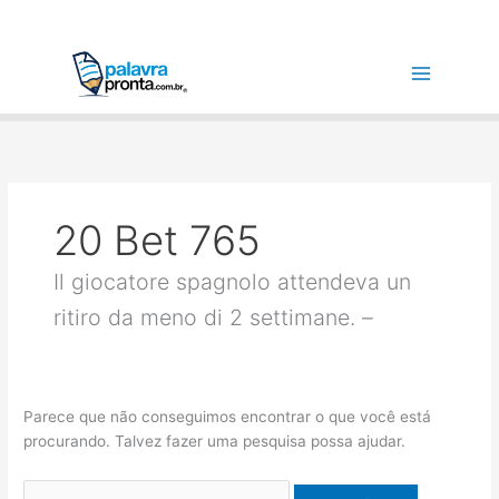
Ir
Pesquisar
para
por:
o
conteúdo
20 Bet 765
Il giocatore spagnolo attendeva un
ritiro da meno di 2 settimane. –
Parece que não conseguimos encontrar o que você está
procurando. Talvez fazer uma pesquisa possa ajudar.